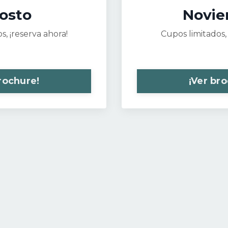
osto
Novie
s, ¡reserva ahora!
Cupos limitados, 
rochure!
¡Ver br