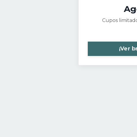
Ag
Cupos limitado
¡Ver b