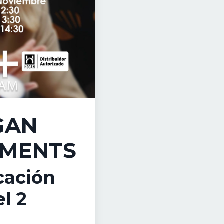
GAN
SMENTS
icación
l 2