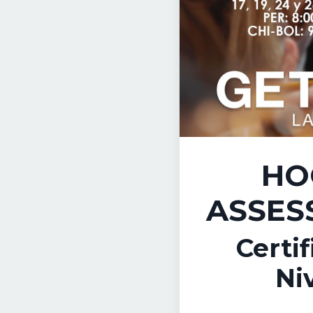
HO
ASSES
Certif
Niv