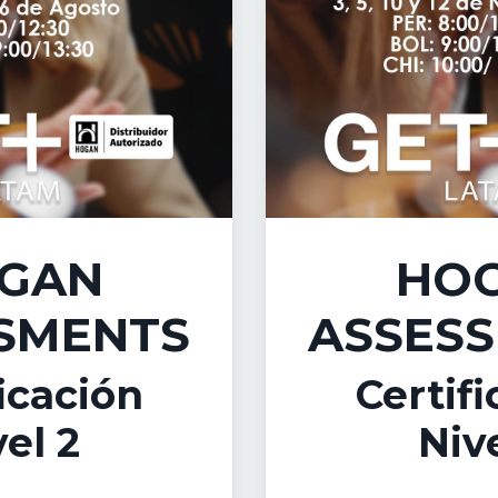
GAN
HO
SMENTS
ASSES
icación
Certif
el 2
Nive